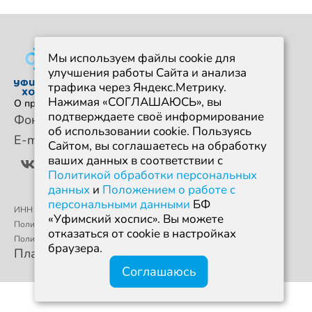
Мы используем файлы cookie для
улучшения работы Сайта и анализа
трафика через Яндекс.Метрику.
Нажимая «СОГЛАШАЮСЬ», вы
О проекте
События
Новости
Отчеты
FAQ
подтверждаете своё информирование
Фонд
+7 960 380 97 50
об использовании cookie. Пользуясь
E-mail
event@ufahospice.ru
Сайтом, вы соглашаетесь на обработку
ваших данных в соответствии с
Политикой обработки персональных
данных
и
Положением о работе с
персональными данными
БФ
ИНН 0274950766 / ОГРН 1190280068494
«Уфимский хоспис». Вы можете
Политика конфиденциальности
отказаться от cookie в настройках
Политика обработки персональных данных
браузера.
Платформа разработа на грант от Т-банка
Соглашаюсь