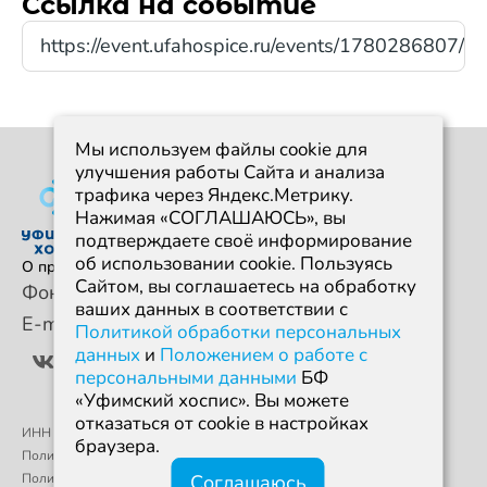
Ссылка на событие
https://event.ufahospice.ru/events/1780286807/
Мы используем файлы cookie для
улучшения работы Сайта и анализа
трафика через Яндекс.Метрику.
Нажимая «СОГЛАШАЮСЬ», вы
подтверждаете своё информирование
об использовании cookie. Пользуясь
О проекте
События
Новости
Отчеты
FAQ
Сайтом, вы соглашаетесь на обработку
Фонд
+7 960 380 97 50
ваших данных в соответствии с
E-mail
event@ufahospice.ru
Политикой обработки персональных
данных
и
Положением о работе с
персональными данными
БФ
«Уфимский хоспис». Вы можете
отказаться от cookie в настройках
ИНН 0274950766 / ОГРН 1190280068494
браузера.
Политика конфиденциальности
Соглашаюсь
Политика обработки персональных данных