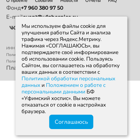
О проекте
События
Новости
Отчеты
FAQ
Фонд
+7 960 380 97 50
E-mail
event@ufahospice.ru
Мы используем файлы cookie для
улучшения работы Сайта и анализа
трафика через Яндекс.Метрику.
Нажимая «СОГЛАШАЮСЬ», вы
ИНН 0274950766 / ОГРН 1190280068494
подтверждаете своё информирование
Политика конфиденциальности
об использовании cookie. Пользуясь
Политика обработки персональных данных
Сайтом, вы соглашаетесь на обработку
Платформа разработа на грант от Т-банка
ваших данных в соответствии с
Политикой обработки персональных
данных
и
Положением о работе с
персональными данными
БФ
«Уфимский хоспис». Вы можете
отказаться от cookie в настройках
браузера.
Соглашаюсь