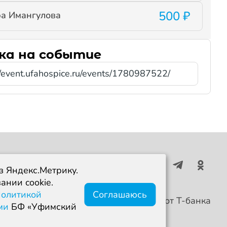
500 ₽
а Имангулова
ка на событие
//event.ufahospice.ru/events/1780987522/
з Яндекс.Метрику.
нии cookie.
олитикой
Соглашаюсь
Платформа разработа на грант от Т-банка
ыми
БФ «Уфимский