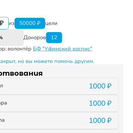
₽
из
50000 ₽
цели
Доноров
12
%
ор: волонтёр
БФ "Уфимский хоспис"
закрыт, но вы можете помочь другим.
ртвования
1000 ₽
л
1000 ₽
ара
1000 ₽
na