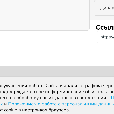
Динар
Ссыл
https:
ия
Новости
Отчеты
FAQ
я улучшения работы Сайта и анализа трафика чере
E-mail
 97 50
event@ufahospice.ru
дтверждаете своё информирование об использова
тесь на обработку ваших данных в соответствии с
П
66 / ОГРН 1190280068494
ых
и
Положением о работе с персональными данн
иденциальности
т cookie в настройках браузера.
ботки персональных данных