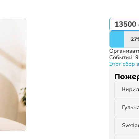
13500 
27
Организат
Событий:
9
Этот сбор 
Поже
Кирил
Гульн
Svetla