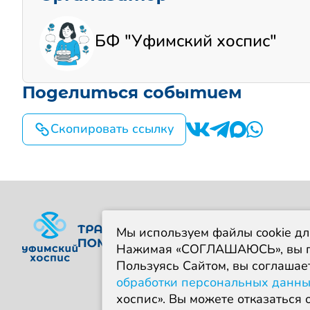
БФ "Уфимский хоспис"
Поделиться событием
Скопировать ссылку
О проекте
Событ
Мы используем файлы cookie дл
Фонд
+7 960 380
Нажимая «СОГЛАШАЮСЬ», вы по
Пользуясь Сайтом, вы соглашае
ИНН 02749507
обработки персональных данн
Политика конф
хоспис». Вы можете отказаться о
Политика обра