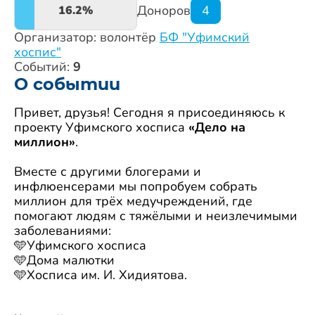
Доноров
4
16.2%
Организатор: волонтёр
БФ "Уфимский
хоспис"
Событий:
9
О событии
Привет, друзья! Сегодня я присоединяюсь к
проекту Уфимского хосписа
«Дело на
миллион
»
.
Вместе с другими блогерами и
инфлюенсерами мы попробуем собрать
миллион для трёх медучреждений, где
помогают людям с тяжёлыми и неизлечимыми
заболеваниями:
🩵Уфимского хосписа
🩵Дома малютки
🩵Хосписа им. И. Хидиятова.