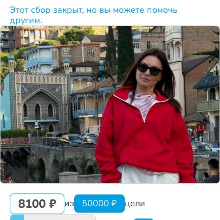
Этот сбор закрыт, но вы можете помочь
другим.
8100 ₽
из
50000 ₽
цели